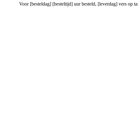
Voor [besteldag] [besteltijd] uur besteld
, [leverdag] vers op ta
Bakkerij Lurvink