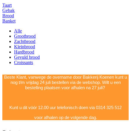
Taart
Gebak
Brood
Banket
Alle
Grootbrood
Zachtbrood
Kleinbrood
Hardbrood
Gevuld brood
Croissants
Beste Klant, vanwege de overname door Bakkerij Koenen kunt u
nog t/m vrijdag 24 juli bestellen via de webshop. Wilt u een
bestelling plaatsen voor afhalen na 27 juli?
Kunt u dit vóór 12.00 uur telefonisch doen via 0314 325 512
voor afhalen op de volgende dag.