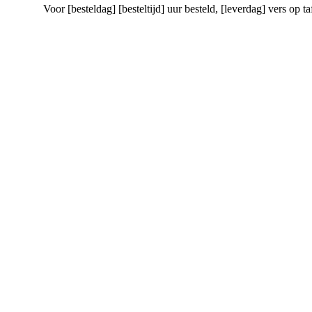
Voor [besteldag] [besteltijd] uur besteld
, [leverdag] vers op ta
Bakkerij Lurvink